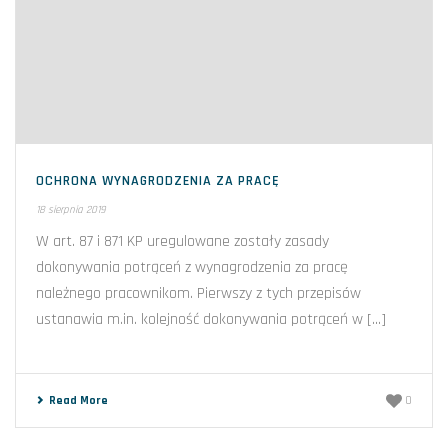
OCHRONA WYNAGRODZENIA ZA PRACĘ
18 sierpnia 2019
W art. 87 i 871 KP uregulowane zostały zasady
dokonywania potrąceń z wynagrodzenia za pracę
należnego pracownikom. Pierwszy z tych przepisów
ustanawia m.in. kolejność dokonywania potrąceń w [...]
Read More
0