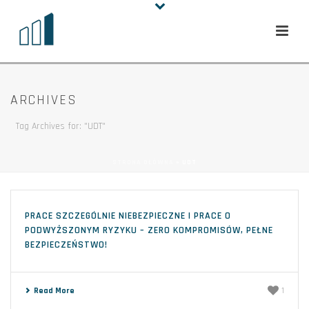
ARCHIVES
Tag Archives for: "UDT"
STRONA GŁÓWNA
»
UDT
PRACE SZCZEGÓLNIE NIEBEZPIECZNE I PRACE O
PODWYŻSZONYM RYZYKU – ZERO KOMPROMISÓW, PEŁNE
BEZPIECZEŃSTWO!
Read More
1