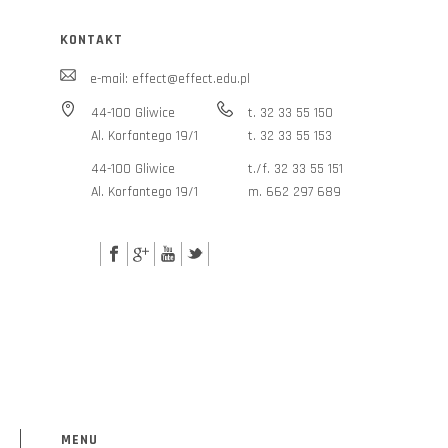
KONTAKT
e-mail:
effect@effect.edu.pl
44-100 Gliwice
t. 32 33 55 150
Al. Korfantego 19/1
t. 32 33 55 153
44-100 Gliwice
t./f. 32 33 55 151
Al. Korfantego 19/1
m. 662 297 689
MENU